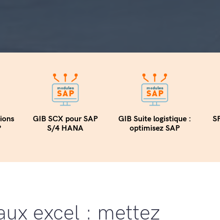
tions
GIB SCX pour SAP
GIB Suite logistique :
SF
P
S/4 HANA
optimisez SAP
aux excel : mettez