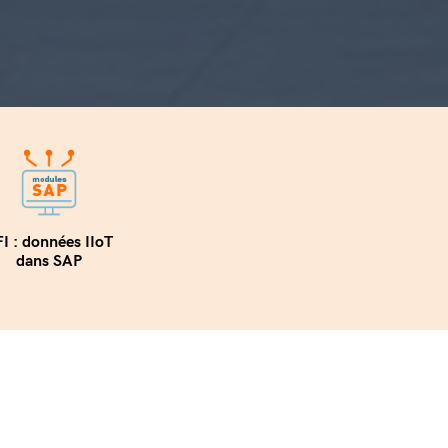
I : données IIoT
dans SAP