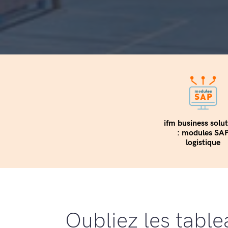
ifm business solu
: modules SA
logistique
Oubliez les table