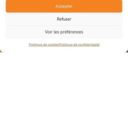
Avant le lancement en fabrication
Accepter
Pendant le processus de fabrication
Après la fabrication, une fois que le produit est prêt à
Refuser
être expédié.
Voir les préférences
Politique de cookies
Politique de confidentialité
POURQUOI DIGITALISER ?
Suivez vos indicateurs sur notre
plateforme IIoT moneo