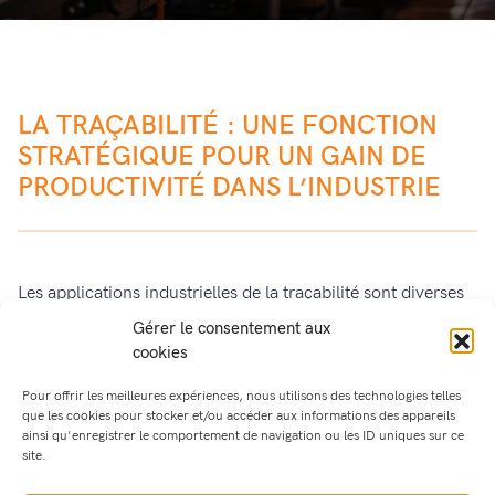
LA TRAÇABILITÉ : UNE FONCTION
STRATÉGIQUE POUR UN GAIN DE
PRODUCTIVITÉ DANS L’INDUSTRIE
Les applications industrielles de la traçabilité sont diverses
et variées mais ont toutes le même objectif final : connaitre
Gérer le consentement aux
et sauvegarder la vie du produit.
cookies
La traçabilité permet d’agir vite et de façon mesurée en cas
Pour offrir les meilleures expériences, nous utilisons des technologies telles
de non-qualité
. Elle est ainsi devenue la composante
que les cookies pour stocker et/ou accéder aux informations des appareils
ainsi qu'enregistrer le comportement de navigation ou les ID uniques sur ce
principale du
suivi de production
. On distingue 3 étapes
site.
importantes dans la structuration de la traçabilité :