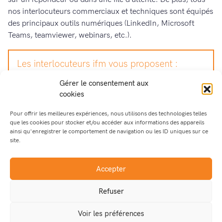
nos interlocuteurs commerciaux et techniques sont équipés
des principaux outils numériques (LinkedIn, Microsoft
Teams, teamviewer, webinars, etc.).
Les interlocuteurs ifm vous proposent :
Démonstrations en ligne ou en présentiel
Gérer le consentement aux
Prise de connaissance de vos projets
cookies
Analyse de vos besoins
Pour offrir les meilleures expériences, nous utilisons des technologies telles
Dépannages
que les cookies pour stocker et/ou accéder aux informations des appareils
ainsi qu'enregistrer le comportement de navigation ou les ID uniques sur ce
site.
Accepter
< PRÉCÉDENT :
1. OFFRE GLOBALE DE PRODUITS
Refuser
ET SERVICES
Voir les préférences
SOMMAIRE