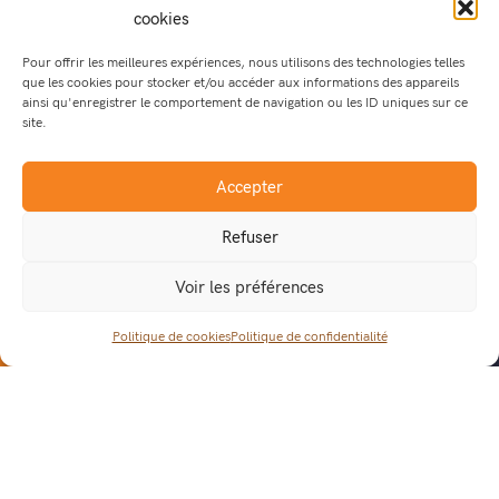
cookies
Pour offrir les meilleures expériences, nous utilisons des technologies telles
que les cookies pour stocker et/ou accéder aux informations des appareils
ainsi qu'enregistrer le comportement de navigation ou les ID uniques sur ce
interface de notre plateforme de surveillance et d’analyse
site.
moneo
Accepter
Refuser
NOS PRÉCONISATIONS POUR LA
PHARMA 4.0 ? PARLONS-EN !
Voir les préférences
Politique de cookies
Politique de confidentialité
POURQUOI DIGITALISER ?
Notre gamme d’instrumentation peut être installée ou
simplement
câblée en numérique (capteurs existants) sur
les utilités
et certaines zones du process :